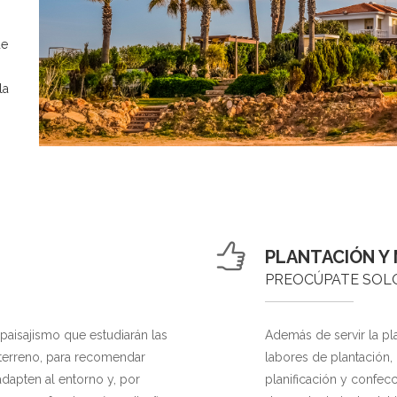
de
la
PLANTACIÓN Y
PREOCÚPATE SOLO
paisajismo que estudiarán las
Además de servir la pl
l terreno, para recomendar
labores de plantación, i
dapten al entorno y, por
planificación y confec