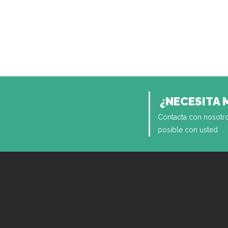
¿NECESITA 
Contacta con nosotro
posible con usted