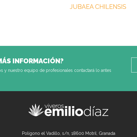
JUBAEA CHILENSIS
MÁS INFORMACIÓN?
s y nuestro equipo de profesionales contactará lo antes
Polígono el Vadillo, s/n, 18600 Motril, Granada